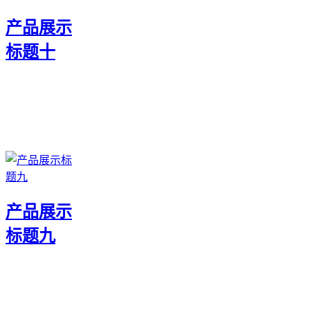
产品展示
标题十
产品展示
标题九