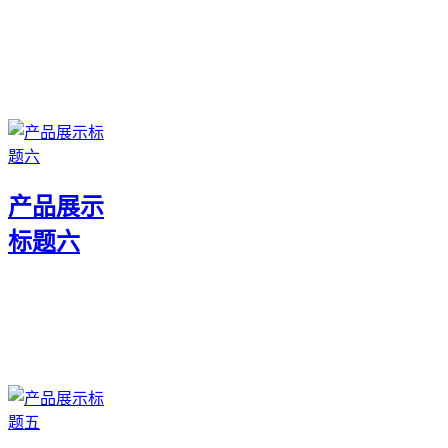
产品展示
标题六